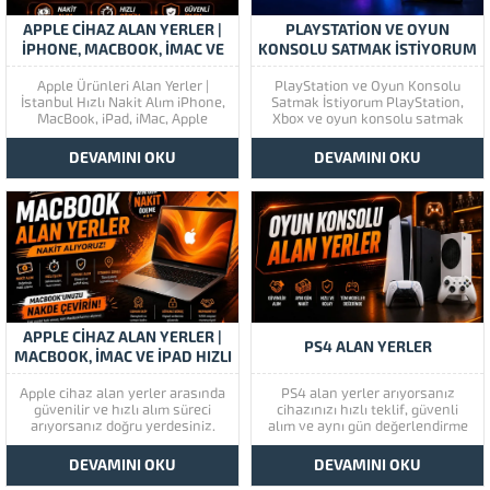
APPLE CIHAZ ALAN YERLER |
PLAYSTATION VE OYUN
IPHONE, MACBOOK, IMAC VE
KONSOLU SATMAK İSTIYORUM
IPAD ALIMI
| İSTANBUL NAKIT ALIM
Apple Ürünleri Alan Yerler |
PlayStation ve Oyun Konsolu
İstanbul Hızlı Nakit Alım iPhone,
Satmak İstiyorum PlayStation,
MacBook, iPad, iMac, Apple
Xbox ve oyun konsolu satmak
Watch ve diğer Apple
istiyorum diyorsanız doğru
ürünlerinizi satmak istiyorsanız
yerdesiniz. İstanbul genelinde
DEVAMINI OKU
DEVAMINI OKU
doğru yerdesiniz. İstanbul
ikinci el oyun konsollarınızı
genelinde Apple cihazlarınızı
değerinde alıyor, hızlı teklif ve
değerinde alıyor, hızlı teklif ve
aynı gün nakit ödeme imkânı
aynı gün nakit ödeme imkânı
sunuyoruz. Hangi Oyun
sunuyoruz. Hangi Apple...
Konsollarını Satın Alıyoruz?
Kullanılmayan veya...
APPLE CIHAZ ALAN YERLER |
PS4 ALAN YERLER
MACBOOK, IMAC VE IPAD HIZLI
ALIM
Apple cihaz alan yerler arasında
PS4 alan yerler arıyorsanız
güvenilir ve hızlı alım süreci
cihazınızı hızlı teklif, güvenli
arıyorsanız doğru yerdesiniz.
alım ve aynı gün değerlendirme
MacBook, iMac, iPad ve diğer
avantajıyla kolayca
Apple ürünlerinize ücretsiz
satabilirsiniz. PS4 Slim, PS4 Pro
DEVAMINI OKU
DEVAMINI OKU
değerlendirme ve aynı gün teklif
ve oyun setlerinizi gerçek piyasa