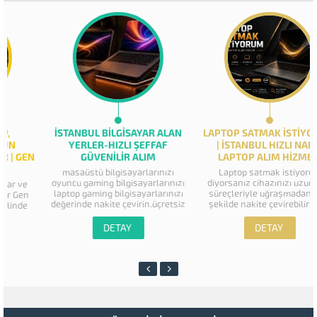
İSTANBUL BILGISAYAR ALAN
LAPTOP SATMAK İSTIYORUM
YERLER-HIZLI ŞEFFAF
| İSTANBUL HIZLI NAKIT
GÜVENILIR ALIM
LAPTOP ALIM HIZMETI
masaüstü bilgisayarlarınızı
Laptop satmak istiyorum
oyuncu gaming bilgisayarlarınızı
diyorsanız cihazınızı uzun ilan
laptop gaming bilgisayarlarınızı
süreçleriyle uğraşmadan hızlı
değerinde nakite çevirin.üçretsiz
şekilde nakite çevirebilirsiniz.
derleme ekspertiz.adresden
İstanbul genelinde...
yerinde alım.fırsatıyla...
DETAY
DETAY